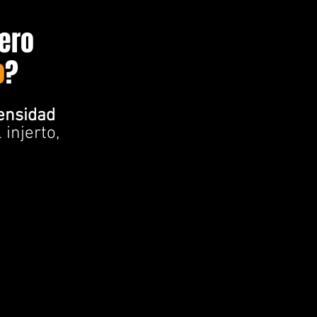
ero
o
?
ensidad
injerto,