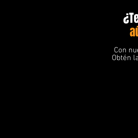
​¿T
a
Con nu
Obtén l