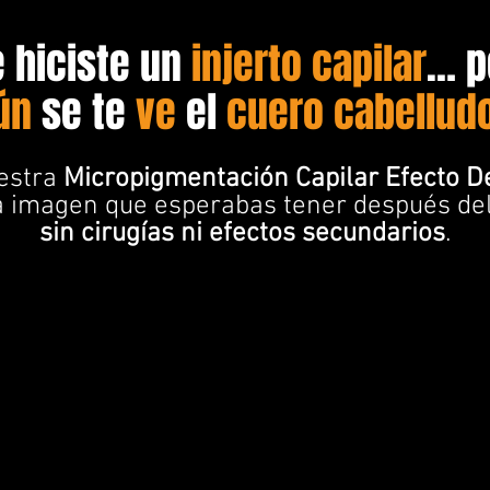
e hiciste un
injerto capilar
… p
ún
se te
ve
el
cuero cabellud
estra
Micropigmentación Capilar Efecto D
a imagen que esperabas tener después del 
sin cirugías ni efectos secundarios
.