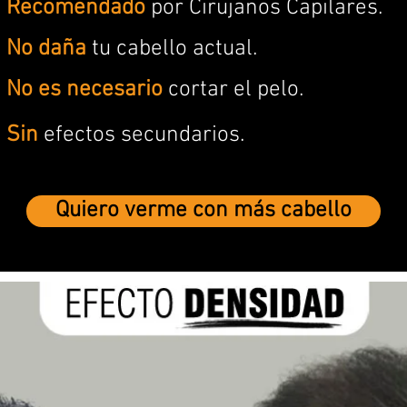
Recomendado
por Cirujanos Capilares.
No daña
tu cabello actual.
No es necesario
cortar el pelo.
Sin
efectos secundarios.
Quiero verme con más cabello