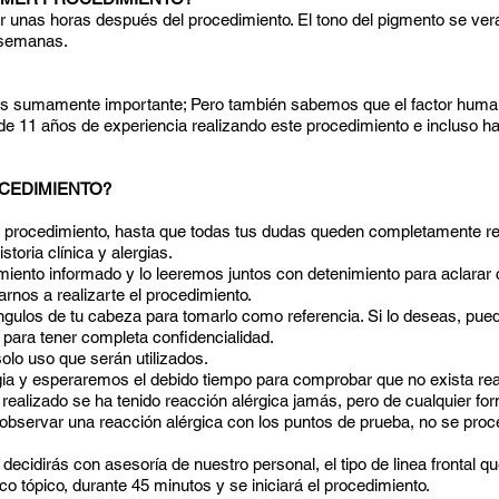
or unas horas después del procedimiento. El tono del pigmento se ve
 semanas.
 es sumamente importante; Pero también sabemos que el factor human
 de 11 años de experiencia realizando este procedimiento e incluso h
OCEDIMIENTO?
o al procedimiento, hasta que todas tus dudas queden completamente re
storia clínica y alergias.
miento informado y lo leeremos juntos con detenimiento para aclarar 
arnos a realizarte el procedimiento.
ngulos de tu cabeza para tomarlo como referencia. Si lo deseas, pue
 para tener completa confidencialidad.
olo uso que serán utilizados.
ia y esperaremos el debido tiempo para comprobar que no exista re
ealizado se ha tenido reacción alérgica jamás, pero de cualquier fo
 observar una reacción alérgica con los puntos de prueba, no se proce
decidirás con asesoría de nuestro personal, el tipo de linea frontal q
o tópico, durante 45 minutos y se iniciará el procedimiento.