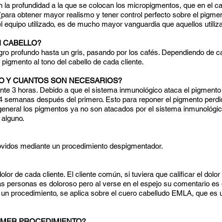
 en la profundidad a la que se colocan los micropigmentos, que en el
 (para obtener mayor realismo y tener control perfecto sobre el pigme
l equipo utilizado, es de mucho mayor vanguardia que aquellos utiliza
I CABELLO?
o profundo hasta un gris, pasando por los cafés. Dependiendo de c
l pigmento al tono del cabello de cada cliente.
O Y CUANTOS SON NECESARIOS?
 3 horas. Debido a que el sistema inmunológico ataca el pigmento a
 4 semanas después del primero. Esto para reponer el pigmento perdi
 general los pigmentos ya no son atacados por el sistema inmunológi
o alguno.
vidos mediante un procedimiento despigmentador.
r de cada cliente. El cliente común, si tuviera que calificar el dolor
nas personas es doloroso pero al verse en el espejo su comentario es 
 un procedimiento, se aplica sobre el cuero cabelludo EMLA, que es 
IMER PROCEDIMIENTO?