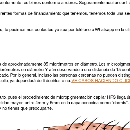
entemente recibimos conforme a rubros. Seguramente aquí encontra
iferentes formas de financiamiento que tenemos, tenemos toda una se
.
s, te pedimos nos contactes ya sea por teléfono o Whatsapp en la cl
a es de aproximadamente 85 micrómetros en diámetro. Los micropigme
crómetros en diámetro. Y aún observando a una distancia de 15 centíme
plicado. Por lo general, incluso las personas cercanas no pueden distin
llo, ya dependerá de tí decirles o no.
VE CASOS HACIENDO CLIC
luto, pues el procedimiento de micropigmentación capilar HFS llega
didad mayor, entre 4mm y 6mm en la capa conocida como "dermis". Por
 y no tienes que preocuparte.