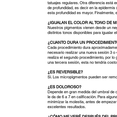
tatuajes regulares. Otra diferencia está
de profundidad, es decir en la epidermis
esta profundidad es mayor. Finalmente, e
¿IGUALAN EL COLOR AL TONO DE M
Nuestros pigmentos vienen desde un negr
distintos tonos disponibles para igualar e
¿CUANTO DURA UN PROCEDIMIENT
Cada procedimiento dura aproximadamente
necesario realizar una nueva sesión 3 o
realiza el segundo procedimiento, por lo
una tercera sesión, esta no tendría cost
¿ES REVERSIBLE?
Si. Los micropigmentos pueden ser remo
¿ES DOLOROSO?
Depende en gran medida del umbral de dolo
le da de 6 a 7 en calificación. Para algu
minimizar la molestia, antes de empezar
excelentes resultados.
¿CÓMO ME VERÉ DESPUÉS DEL PR