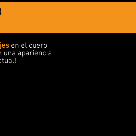
R
jes
en el cuero
n una apariencia
ctual!