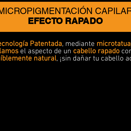
MICROPIGMENTACIÓN CAPILA
EFECTO RAPADO
ecnología Patentada
, mediante
microtatua
lamos
el aspecto de un
cabello rapado
co
eíblemente natural
, ¡sin dañar tu cabello a