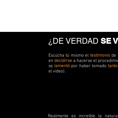
Trato cáli
SE 
¿DE VERDAD
Escúcha tú mismo el
testimonio
de 
en
decidirse
a hacerse el procedimi
se
lamentó
por haber tomado
tanto
el video).
Realmente es increíble la natur