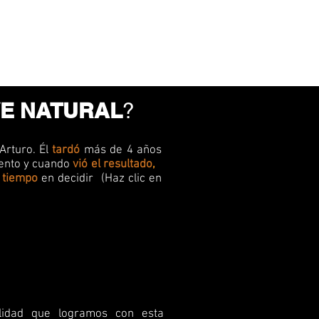
do y personalizado
VE NATURAL
?
Arturo. Él
tardó
más de 4 años
ento y cuando
vió el resultado
,
o
 tiempo
en decidir (Haz clic en
alidad que logramos con esta