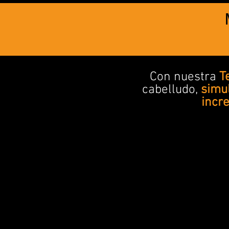
Con nuestra
T
cabelludo,
simu
incr