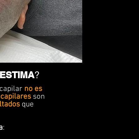
ESTIMA
?
 capilar
no es
 capilares
son
ltados
que
a
: