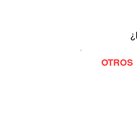
¿
OTROS
Resultado
Usan equip
Tienen po
Hacen muc
Instalacio