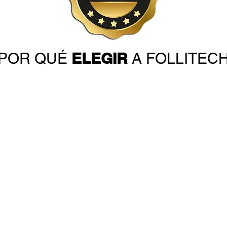
ELEGIR
POR QUÉ
A FOLLITEC
s poco naturales
o y agujas de tatuaje o cejas
ca experiencia
has cosas, sin especialización
nes mediocres o casas particulares