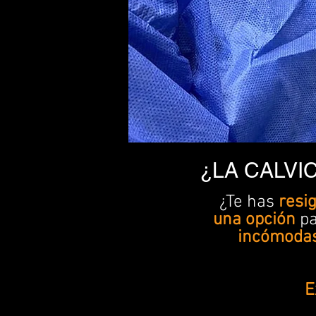
¿LA CALVI
¿Te has
resi
una opción
pa
incómoda
E